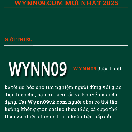
WYNN09.COM MỚI NHẤT 2025
GIỚI THIỆU
WYNN09
được thiết
kế tối ưu hóa cho trải nghiệm người dùng với giao
diện hiện đại, nạp rút siêu tốc và khuyến mãi đa
dạng. Tại
Wynn09vk.com
người chơi có thể tận
hưởng không gian casino thực tế ảo, cá cược thể
thao và nhiều chương trình hoàn tiền hấp dẫn.