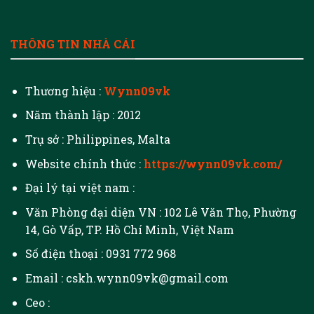
THÔNG TIN NHÀ CÁI
Thương hiệu :
Wynn09vk
Năm thành lập : 2012
Trụ sở : Philippines, Malta
Website chính thức :
https://wynn09vk.com/
Đại lý tại việt nam :
Văn Phòng đại diện VN :
102 Lê Văn Thọ, Phường
14, Gò Vấp, TP. Hồ Chí Minh, Việt Nam
Số điện thoại :
0931 772 968
Email :
cskh.wynn09vk@gmail.com
Ceo :