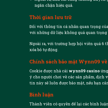
ngăn chặn hiệu quả.
Thời gian lưu trữ
Đối với thông tin cá nhân quan trọng của
với những dữ liệu không quá quan trọng 
Ngoài ra, với trường hợp hội viên quá 6 
xóa bỏ tự động.
Chính sách bảo mật Wynn09 về
Cookie được nhà cái
wynn09 casino
ứng
ý cho người chơi về các sản phẩm, dịch v
tin này sẽ luôn được bảo mật, nếu bạn cả
Bình luận
Thành viên có quyền để lại các bình luậ