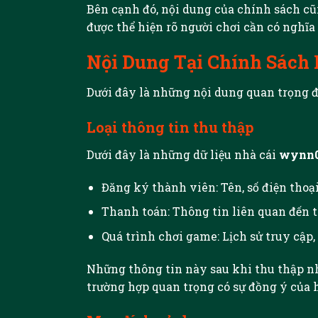
Bên cạnh đó, nội dung của chính sách cũn
được thể hiện rõ người chơi cần có nghĩa
Nội Dung Tại Chính Sách
Dưới đây là những nội dung quan trọng đ
Loại thông tin thu thập
Dưới đây là những dữ liệu nhà cái
wynn
Đăng ký thành viên: Tên, số điện thoại,
Thanh toán: Thông tin liên quan đến 
Quá trình chơi game: Lịch sử truy cập, s
Những thông tin này sau khi thu thập nh
trường hợp quan trọng có sự đồng ý của h