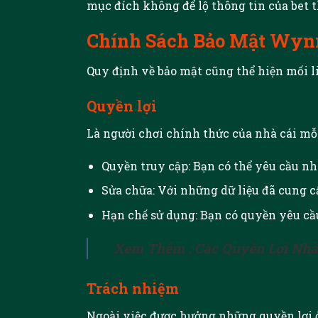
mục đích không để lộ thông tin của bet t
Chính Sách Bảo Mật Wyn
Quy định về bảo mật cũng thể hiện mối l
Quyền lợi
Là người chơi chính thức của nhà cái mỗ
Quyền truy cập: Bạn có thể yêu cầu nh
Sửa chữa: Với những dữ liệu đã cung c
Hạn chế sử dụng: Bạn có quyền yêu cầ
Xem Thêm : Các Quyền Lợi Nhà
Trách nhiệm
Ngoài việc được hưởng những quyền lợi ở