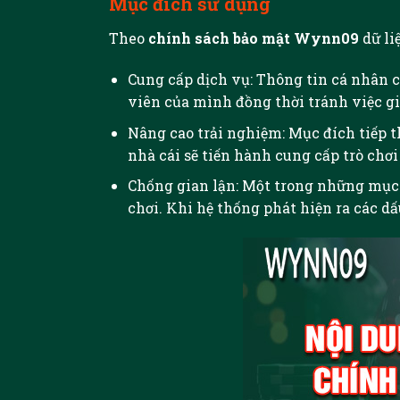
Mục đích sử dụng
Theo
chính sách bảo mật Wynn09
dữ li
Cung cấp dịch vụ: Thông tin cá nhân c
viên của mình đồng thời tránh việc gi
Nâng cao trải nghiệm: Mục đích tiếp t
nhà cái sẽ tiến hành cung cấp trò chơi
Chống gian lận: Một trong những mục 
chơi. Khi hệ thống phát hiện ra các d